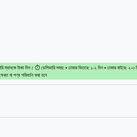
ভারি ম্যানকে টাকা দিন। ⏱️ ডেলিভারি সময়: ▪️ ঢাকার ভিতরে: ১-২ দিন ▪️ ঢাকার বাইরে: ২-৩ 
 ফেরত বা পণ্য পরিবর্তন করা হবে