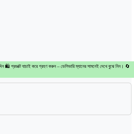
দিন 🛍️ প্রডাক্ট যাচাই করে গ্রহণ করুন – ডেলিভারি ম্যানের সামনেই দেখে বুঝে নিন। 🔄