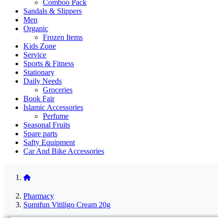
Comboo Pack
Sandals & Slippers
Men
Organic
Frozen Items
Kids Zone
Service
Sports & Fitness
Stationary
Daily Needs
Groceries
Book Fair
Islamic Accessories
Perfume
Seasonal Fruits
Spare parts
Safty Equipment
Car And Bike Accessories
Pharmacy
Sumifun Vitiligo Cream 20g