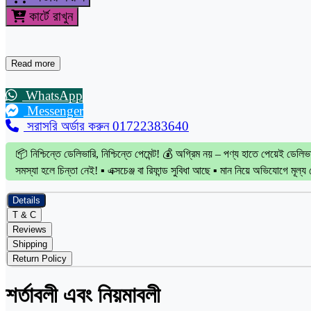
কার্টে রাখুন
Read more
WhatsApp
Messenger
সরাসরি অর্ডার করুন 01722383640
📦 নিশ্চিন্তে ডেলিভারি, নিশ্চিন্তে পেমেন্ট! 💰 অগ্রিম নয় – পণ্য হাতে পেয়েই ডেলি
সমস্যা হলে চিন্তা নেই! ▪️ এক্সচেঞ্জ বা রিফান্ড সুবিধা আছে ▪️ মান নিয়ে অভিযোগে মূল্য
Details
T & C
Reviews
Shipping
Return Policy
শর্তাবলী এবং নিয়মাবলী