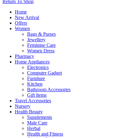
Return To Shop
Home
New Arrival
Offers
Women
Bags & Purses
Jewellery
Feminine Care
Women Dress
Pharmacy
Home Appliances
Electronics
Computer Gadget
Furniture
Kitchen
Bathroom Accessories
Gift Items
Travel Accessories
Nursery
Health Beauty
Supplements
Male Care
Herbal
Health and Fitness