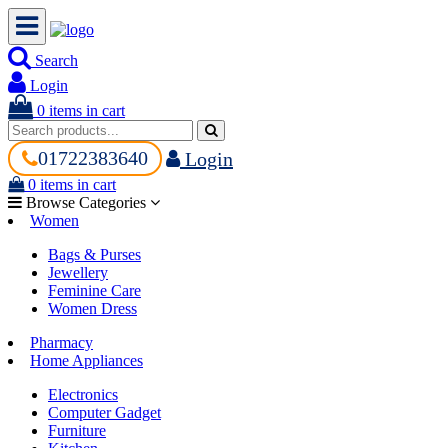
Search
Login
0
items in cart
01722383640
Login
0
items in cart
Browse Categories
Women
Bags & Purses
Jewellery
Feminine Care
Women Dress
Pharmacy
Home Appliances
Electronics
Computer Gadget
Furniture