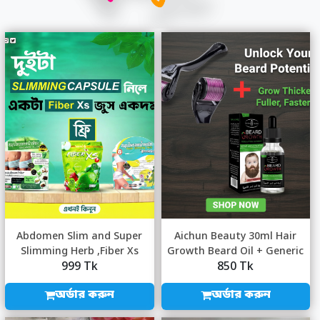
Abdomen Slim and Super
Aichun Beauty 30ml Hair
Slimming Herb ,Fiber Xs
Growth Beard Oil + Generic
999 Tk
850 Tk
Juice Free
Derma Rol...
অর্ডার করুন
অর্ডার করুন