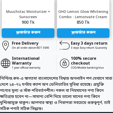
Muuchstac Moisturizer +
OHO Lemon Glow Whitening
Sunscreen
Combo - Lemonvate Cream
900 Tk
850 Tk
+ OHO White...
অর্ডার করুন
অর্ডার করুন
Free Delivery
Easy 3 days return
On all order above BDT 5000
3 days Easy return Guaranty
International
100% secure
Warranty
checkout
1 year official warranty
COD/Mobile banking/visa
নিশ্চিন্ত.কম-এ স্বাগতম! বাংলাদেশের বিশ্বস্ত অনলাইন শপ যেখানে সারা
দেশে ২৪–৭২ ঘণ্টায় ক্যাশ অন ডেলিভারির সুবিধা রয়েছে। প্রযুক্তি
পণ্যের মূল্য ও স্টক পরিবর্তনশীল। নকল বা নিম্নমানের পণ্য কিনে
ক্ষতিগ্রস্ত হবেন না—সামান্য বেশি দিয়ে ভালো মানের পণ্য কিনে
দুশ্চিন্তামুক্ত থাকুন। আপনার স্বাস্থ্য ও নিরাপত্তা সবচেয়ে গুরুত্বপূর্ণ, তাই
সঠিক পণ্যই সঠিক সিদ্ধান্ত।