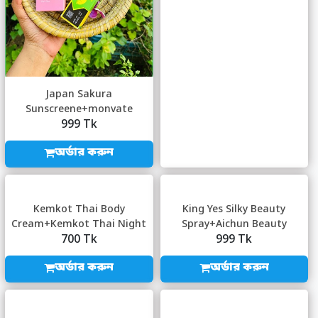
Japan Sakura
Sunscreene+monvate
999 Tk
Creami+Lp Sleeping
MaskS+aku...
অর্ডার করুন
Kemkot Thai Body
King Yes Silky Beauty
Cream+Kemkot Thai Night
Spray+Aichun Beauty
700 Tk
999 Tk
Cream+Kemkot Thai W...
Yogurt Milk Undera...
অর্ডার করুন
অর্ডার করুন