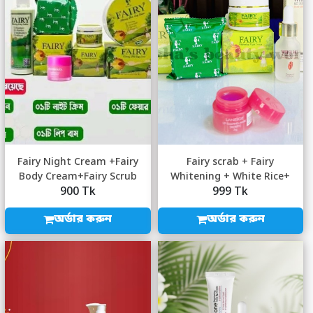
Fairy Night Cream +Fairy
Fairy scrab + Fairy
Body Cream+Fairy Scrub
Whitening + White Rice+
900 Tk
999 Tk
Soap +Laneig...
Laneige Lip Mask
অর্ডার করুন
অর্ডার করুন