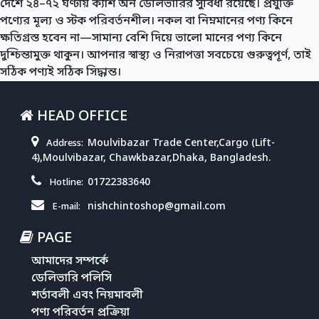
দেশে ২৪–৭২ ঘণ্টায় ক্যাশ অন ডেলিভারির সুবিধা রয়েছে। প্রযুক্তি
পণ্যের মূল্য ও স্টক পরিবর্তনশীল। নকল বা নিম্নমানের পণ্য কিনে
ক্ষতিগ্রস্ত হবেন না—সামান্য বেশি দিয়ে ভালো মানের পণ্য কিনে
দুশ্চিন্তামুক্ত থাকুন। আপনার স্বাস্থ্য ও নিরাপত্তা সবচেয়ে গুরুত্বপূর্ণ, তাই
সঠিক পণ্যই সঠিক সিদ্ধান্ত।
HEAD OFFICE
Moulvibazar Trade Center,Cargo (Lift-
Address:
4),Moulvibazar, Chawkbazar,Dhaka, Bangladesh.
01722383640
Hotline:
nishchintoshop@gmail.com
E-mail:
PAGE
আমাদের সম্পর্কে
ডেলিভারি পলিসি
শর্তাবলী এবং নিয়মাবলী
পণ্য পরিবর্তন প্রক্রিয়া