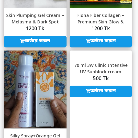
Skin Plumping Gel Cream –
Fiona Fiber Collagen –
Melasma & Dark Spot
Premium Skin Glow &
1200 Tk
1200 Tk
Removal Cr...
Digestive Hea...
অর্ডার করুন
অর্ডার করুন
70 ml 3W Clinic Intensive
UV Sunblock cream
500 Tk
International Ko...
অর্ডার করুন
Silky Spray+Orange Gel