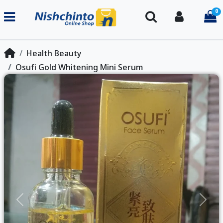
0
Search
Login
i
Health Beauty
Osufi Gold Whitening Mini Serum
Previous
Next