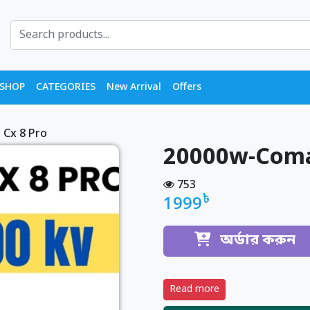
SHOP
CATEGORIES
New Arrival
Offers
Cx 8 Pro
20000w-Coma
753
৳
1999
অর্ডার করুন
Read more