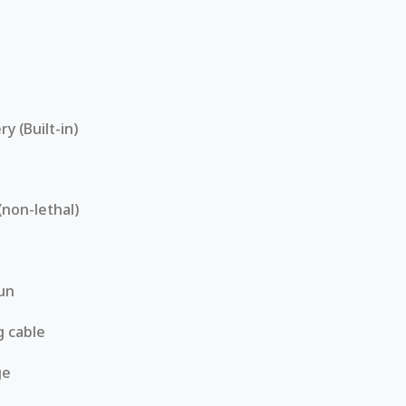
y (Built-in)
t
(non-lethal)
gun
g cable
ge