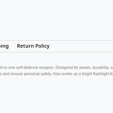
ping
Return Policy
all-in-one self-defense weapon. Designed for power, durability, an
ts and ensure personal safety. Also works as a bright flashlight f