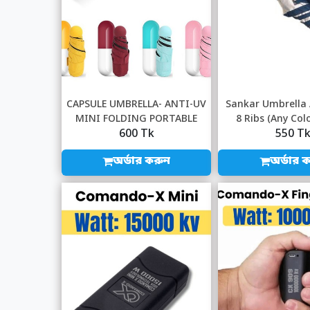
CAPSULE UMBRELLA- ANTI-UV
Sankar Umbrella
MINI FOLDING PORTABLE
8 Ribs (Any Co
600 Tk
550 T
CREATIVE DES...
Green, Blu
অর্ডার করুন
অর্ডার 