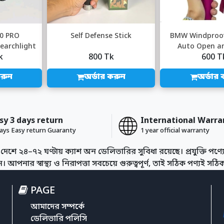
0 PRO
Self Defense Stick
BMW Windproof 
Searchlight
Auto Open an
k
800 Tk
600 T
Umbrel
করুন
অর্ডার করুন
অর্ডার 
sy 3 days return
International Warra
ays Easy return Guaranty
1 year official warranty
দেশে ২৪–৭২ ঘণ্টায় ক্যাশ অন ডেলিভারির সুবিধা রয়েছে। প্রযুক্তি পণ্যের
আপনার স্বাস্থ্য ও নিরাপত্তা সবচেয়ে গুরুত্বপূর্ণ, তাই সঠিক পণ্যই সঠিক স
PAGE
আমাদের সম্পর্কে
ডেলিভারি পলিসি