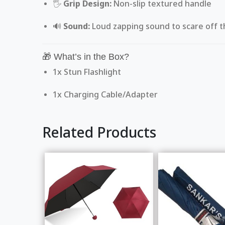
🖐️
Grip Design:
Non-slip textured handle
🔊
Sound:
Loud zapping sound to scare off t
🎁 What’s in the Box?
1x Stun Flashlight
1x Charging Cable/Adapter
Related Products