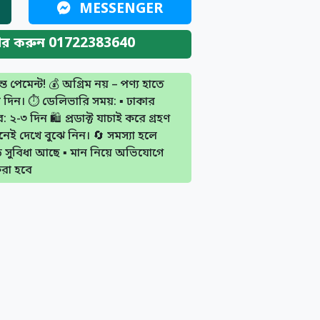
MESSENGER
ডার করুন 01722383640
্তে পেমেন্ট! 💰 অগ্রিম নয় – পণ্য হাতে
 দিন। ⏱️ ডেলিভারি সময়: ▪️ ঢাকার
 ২-৩ দিন 🛍️ প্রডাক্ট যাচাই করে গ্রহণ
নেই দেখে বুঝে নিন। 🔄 সমস্যা হলে
ফান্ড সুবিধা আছে ▪️ মান নিয়ে অভিযোগে
করা হবে