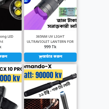
rong LED
365NM UV LIGHT
ght
ULTRAVIOLET LANTERN FOR
k
999 Tk
MONEY BED BUGS MASK S...
করুন
অর্ডার করুন