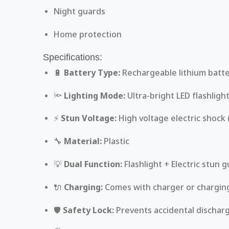
Night guards
Home protection
Specifications:
🔋
Battery Type:
Rechargeable lithium batter
🔦
Lighting Mode:
Ultra-bright LED flashligh
⚡
Stun Voltage:
High voltage electric shock 
🔧
Material:
Plastic
💡
Dual Function:
Flashlight + Electric stun 
🔌
Charging:
Comes with charger or chargin
🛡️
Safety Lock:
Prevents accidental dischar