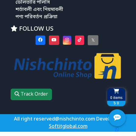
ডেলিভারি পলিসি
শর্তাবলী এবং নিয়মাবলী
পণ্য পরিবর্তন প্রক্রিয়া
FOLLOW US
𝕏
Track Order
0
items
৳ 0
All right reserved@nishchinto.com Develop by
Softitglobal.com