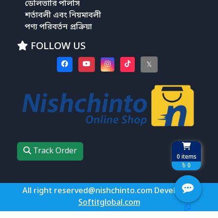
ডেলিভারি পলিসি
শর্তাবলী এবং নিয়মাবলী
পণ্য পরিবর্তন প্রক্রিয়া
FOLLOW US
𝕏
Track Order
0
items
৳ 0
All right reserved@nishchinto.com Develop by
Softitglobal.com