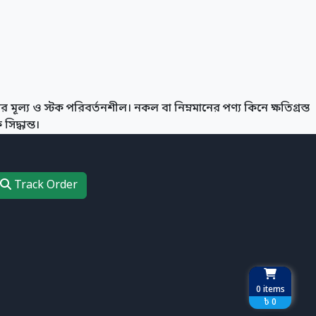
 মূল্য ও স্টক পরিবর্তনশীল। নকল বা নিম্নমানের পণ্য কিনে ক্ষতিগ্রস্ত
িদ্ধান্ত।
Track Order
0
items
৳ 0