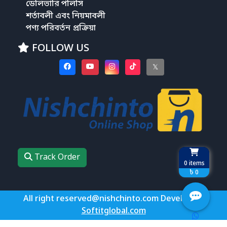
ডেলিভারি পলিসি
শর্তাবলী এবং নিয়মাবলী
পণ্য পরিবর্তন প্রক্রিয়া
FOLLOW US
𝕏
Track Order
0
items
৳ 0
All right reserved@nishchinto.com Develop by
Softitglobal.com