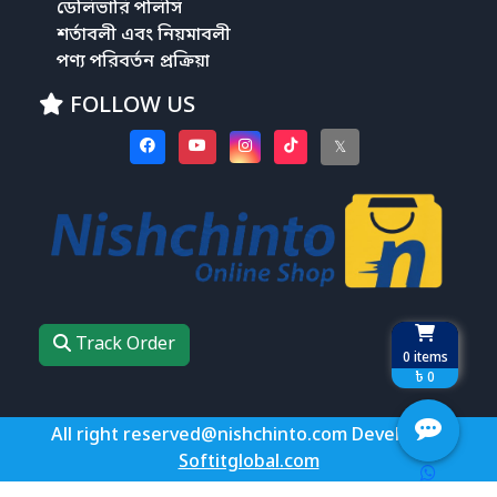
ডেলিভারি পলিসি
শর্তাবলী এবং নিয়মাবলী
পণ্য পরিবর্তন প্রক্রিয়া
FOLLOW US
𝕏
Track Order
0
items
৳ 0
All right reserved@nishchinto.com Develop by
Softitglobal.com