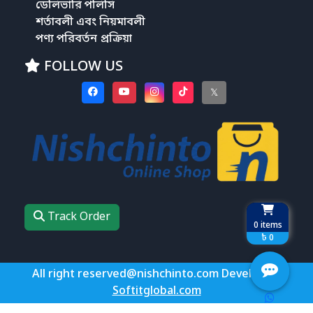
ডেলিভারি পলিসি
শর্তাবলী এবং নিয়মাবলী
পণ্য পরিবর্তন প্রক্রিয়া
FOLLOW US
𝕏
Track Order
0
items
৳ 0
All right reserved@nishchinto.com Develop by
Softitglobal.com