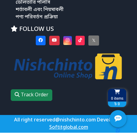
ডেলিভারি পলিসি
শর্তাবলী এবং নিয়মাবলী
পণ্য পরিবর্তন প্রক্রিয়া
FOLLOW US
𝕏
Track Order
0
items
৳ 0
All right reserved@nishchinto.com Develop by
Softitglobal.com